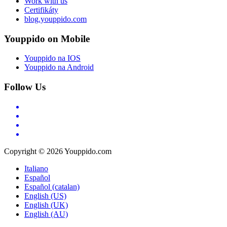
Work with us
Certifikáty
blog.youppido.com
Youppido on Mobile
Youppido na IOS
Youppido na Android
Follow Us
Copyright © 2026 Youppido.com
Italiano
Español
Español (catalan)
English (US)
English (UK)
English (AU)