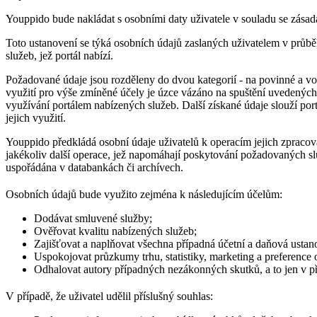
Youppido bude nakládat s osobními daty uživatele v souladu se zásad
Toto ustanovení se týká osobních údajů zaslaných uživatelem v průběh
služeb, jež portál nabízí.
Požadované údaje jsou rozděleny do dvou kategorií - na povinné a voli
využití pro výše zmíněné účely je úzce vázáno na spuštění uvedených 
využívání portálem nabízených služeb. Další získané údaje slouží por
jejich využití.
Youppido předkládá osobní údaje uživatelů k operacím jejich zpracován
jakékoliv další operace, jež napomáhají poskytování požadovaných s
uspořádána v databankách či archívech.
Osobních údajů bude využito zejména k následujícím účelům:
Dodávat smluvené služby;
Ověřovat kvalitu nabízených služeb;
Zajišťovat a naplňovat všechna případná účetní a daňová ustan
Uspokojovat průzkumy trhu, statistiky, marketing a preference
Odhalovat autory případných nezákonných skutků, a to jen v p
V případě, že uživatel udělil příslušný souhlas: