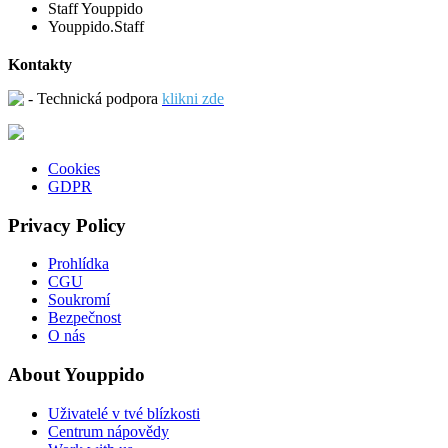
Staff Youppido
Youppido.Staff
Kontakty
- Technická podpora
klikni zde
Cookies
GDPR
Privacy Policy
Prohlídka
CGU
Soukromí
Bezpečnost
O nás
About Youppido
Uživatelé v tvé blízkosti
Centrum nápovědy