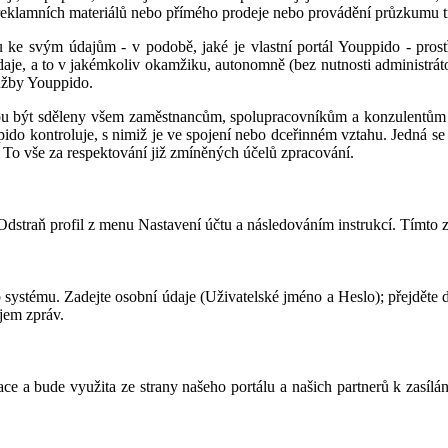
ání reklamních materiálů nebo přímého prodeje nebo provádění průzkumu 
u ke svým údajům - v podobě, jaké je vlastní portál Youppido - prost
daje, a to v jakémkoliv okamžiku, autonomně (bez nutnosti administráto
lužby Youppido.
ou být sděleny všem zaměstnancům, spolupracovníkům a konzulentům v j
o kontroluje, s nimiž je ve spojení nebo dceřinném vztahu. Jedná se t
 To vše za respektování již zmíněných účelů zpracování.
Odstraň profil z menu Nastavení účtu a následováním instrukcí. Tímto
 systému. Zadejte osobní údaje (Uživatelské jméno a Heslo); přejděte 
jem zpráv.
ce a bude využita ze strany našeho portálu a našich partnerů k zasíl