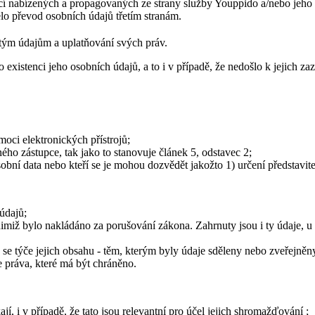
í nabízených a propagovaných ze strany služby Youppido a/nebo jeho s
elo převod osobních údajů třetím stranám.
tým údajům a uplatňování svých práv.
existenci jeho osobních údajů, a to i v případě, že nedošlo k jejich zaz
oci elektronických přístrojů;
ho zástupce, tak jako to stanovuje článek 5, odstavec 2;
sobní data nebo kteří se je mohou dozvědět jakožto 1) určení představ
 údajů;
miž bylo nakládáno za porušování zákona. Zahrnuty jsou i ty údaje, u n
co se týče jejich obsahu - těm, kterým byly údaje sděleny nebo zveřej
e práva, které má být chráněno.
jí, i v případě, že tato jsou relevantní pro účel jejich shromažďování ;