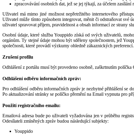
zpracovávání osobních dat, jež se jej týkají, za účelem zasíl
Uživatel má mimo jiné možnost nepřetržitého internetového přístup
Uživatel může tímto způsobem integrovat, měnit či odstraňovat své ú
uživatel spravovat příjem, pravidelnost a obsah informací ze strany s
Osobní údaje, které služba Youppido získá od svých uživatelů, moh
orgánům. Ty stejné údaje mohou být sděleny společnostem, jež Youppid
společnosti, které provádí výzkumy ohledně zákaznických preferencí.
Zrušení profilu
Odhlášení z portálu musí být provedeno osobně, zaškrtnutím políčka 
Odhlášení odběru informačních zpráv:
Pro odhlášení odběru informačních zpráv je nezbytné přihlášení se do
Po aktualizování stránky se políčko přemění na Email vypnuta pro pří
Použití registračního emailu:
Emailová adresa bude po uživateli vyžadována jen v průběhu registra
Odesílateli zmíněných zpráv budou následující subjekty:
Youppido