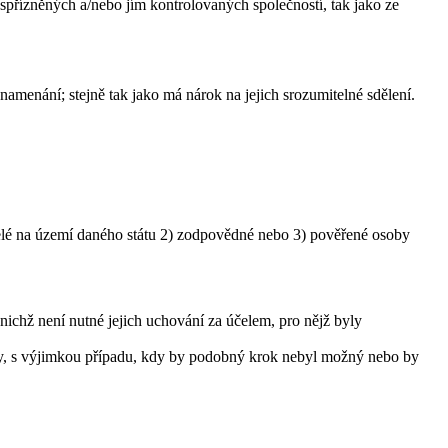
přízněných a/nebo jím kontrolovaných společností, tak jako ze
namenání; stejně tak jako má nárok na jejich srozumitelné sdělení.
itelé na území daného státu 2) zodpovědné nebo 3) pověřené osoby
ichž není nutné jejich uchování za účelem, pro nějž byly
něny, s výjimkou případu, kdy by podobný krok nebyl možný nebo by