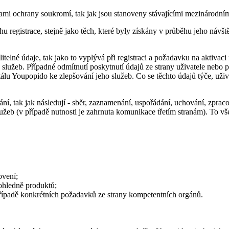
ami ochrany soukromí, tak jak jsou stanoveny stávajícími mezinárodní
u registrace, stejně jako těch, které byly získány v průběhu jeho náv
telné údaje, tak jako to vyplývá při registraci a požadavku na aktivac
služeb. Případné odmítnutí poskytnutí údajů ze strany uživatele nebo 
tálu Youpopido ke zlepšování jeho služeb. Co se těchto údajů týče, uži
í, tak jak následují - sběr, zaznamenání, uspořádání, uchování, zpracov
lužeb (v případě nutnosti je zahrnuta komunikace třetím stranám). To
ovení;
 ohledně produktů;
řípadě konkrétních požadavků ze strany kompetentních orgánů.