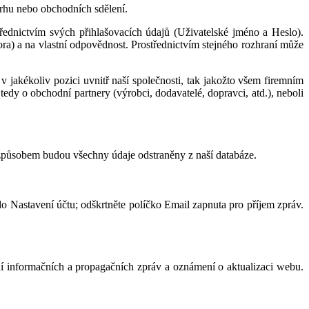
trhu nebo obchodních sdělení.
řednictvím svých přihlašovacích údajů (Uživatelské jméno a Heslo).
ra) a na vlastní odpovědnost. Prostřednictvím stejného rozhraní může
akékoliv pozici uvnitř naší společnosti, tak jakožto všem firemním
edy o obchodní partnery (výrobci, dodavatelé, dopravci, atd.), neboli
 způsobem budou všechny údaje odstraněny z naší databáze.
do Nastavení účtu; odškrtněte políčko Email zapnuta pro příjem zpráv.
ání informačních a propagačních zpráv a oznámení o aktualizaci webu.