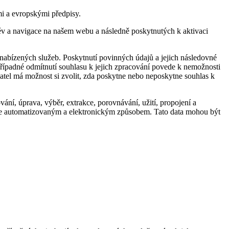
mi a evropskými předpisy.
štěv a navigace na našem webu a následně poskytnutých k aktivaci
i nabízených služeb. Poskytnutí povinných údajů a jejich následovné
případné odmítnutí souhlasu k jejich zpracování povede k nemožnosti
vatel má možnost si zvolit, zda poskytne nebo neposkytne souhlas k
ání, úprava, výběr, extrakce, porovnávání, užití, propojení a
 vše automatizovaným a elektronickým způsobem. Tato data mohou být