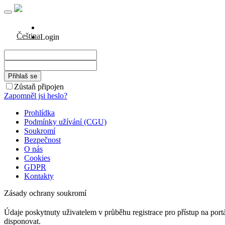
Čeština
Login
Zůstaň připojen
Zapomněl jsi heslo?
Prohlídka
Podmínky užívání (CGU)
Soukromí
Bezpečnost
O nás
Cookies
GDPR
Kontakty
Zásady ochrany soukromí
Údaje poskytnuty uživatelem v průběhu registrace pro přístup na port
disponovat.