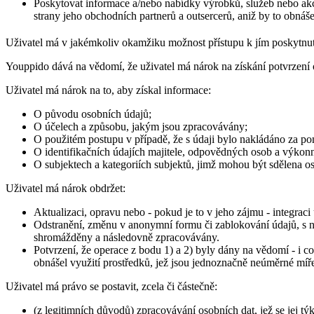
Poskytovat informace a/nebo nabídky výrobků, služeb nebo akc
strany jeho obchodních partnerů a outsercerů, aniž by to obnáš
Uživatel má v jakémkoliv okamžiku možnost přístupu k jím poskytnu
Youppido dává na vědomí, že uživatel má nárok na získání potvrzení o 
Uživatel má nárok na to, aby získal informace:
O původu osobních údajů;
O účelech a způsobu, jakým jsou zpracovávány;
O použitém postupu v případě, že s údaji bylo nakládáno za pom
O identifikačních údajích majitele, odpovědných osob a výkonné
O subjektech a kategoriích subjektů, jimž mohou být sdělena o
Uživatel má nárok obdržet:
Aktualizaci, opravu nebo - pokud je to v jeho zájmu - integraci
Odstranění, změnu v anonymní formu či zablokování údajů, s ni
shromážděny a následovně zpracovávány.
Potvrzení, že operace z bodu 1) a 2) byly dány na vědomí - i 
obnášel využití prostředků, jež jsou jednoznačně neúměrné míř
Uživatel má právo se postavit, zcela či částečně:
(z legitimních důvodů) zpracovávání osobních dat, jež se jej týka