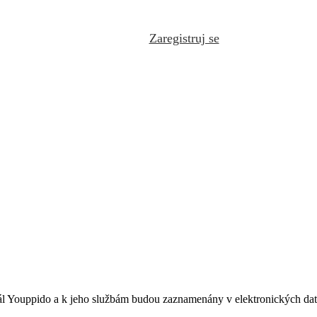
Zaregistruj se
ál Youppido a k jeho službám budou zaznamenány v elektronických datab