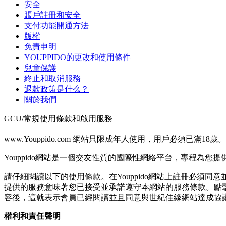
安全
賬戶註冊和安全
支付功能開通方法
版權
免責申明
YOUPPIDO的更改和使用條件
兒童保護
終止和取消服務
退款政策是什么？
關於我們
GCU/常規使用條款和啟用服務
www.Youppido.com 網站只限成年人使用，用戶必須已滿18歲。
Youppido網站是一個交友性質的國際性網絡平台，專程為
請仔細閱讀以下的使用條款。在Youppido網站上註冊必須同
提供的服務意味著您已接受並承諾遵守本網站的服務條款。點
容後，這就表示會員已經閱讀並且同意與世紀佳緣網站達成協
權利和責任聲明