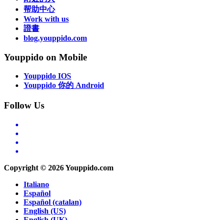
帮助中心
Work with us
證書
blog.youppido.com
Youppido on Mobile
Youppido IOS
Youppido 你的 Android
Follow Us
Copyright © 2026 Youppido.com
Italiano
Español
Español (catalan)
English (US)
English (UK)