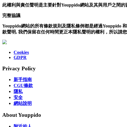
此權利與責任聲明是主要針對Youppido網站及其與用戶之間的
完整協議
Youppido網站的所有條款規則及隱私條例都是經過Youp
款聲明, 我們保留在任何時間更正本隱私聲明的權利，所以請
Cookies
GDPR
Privacy Policy
新手指南
CGU條款
隱私
安全
網站說明
About Youppido
附近的人