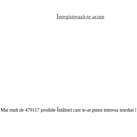
Înregistrează-te acum
Mai mult de 479117 posibile Întâlniri care te-ar putea interesa imediat !