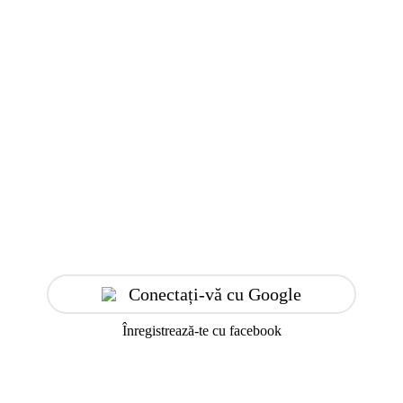
Conectați-vă cu Google
Înregistrează-te cu facebook