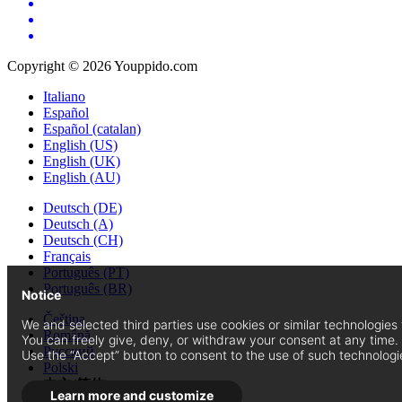
Copyright © 2026 Youppido.com
Italiano
Español
Español (catalan)
English (US)
English (UK)
English (AU)
Deutsch (DE)
Deutsch (A)
Deutsch (CH)
Français
Português (PT)
Português (BR)
Notice
Čeština
We and selected third parties use cookies or similar technologie
Română
You can freely give, deny, or withdraw your consent at any time.
Русский
Use the “Accept” button to consent to the use of such technologi
Polski
中文(简体)
Learn more and customize