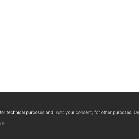
s for technical purposes and, with your consent, for other purposes. 
es.