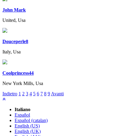
John Mark
United, Usa
Douceperle8
Italy, Usa
Coolprincess44
New York Mills, Usa
Indietro
1
2
3
4
5
6
7
8
9
Avanti
Italiano
Español
Español (catalan)
English (US)
English (UK)