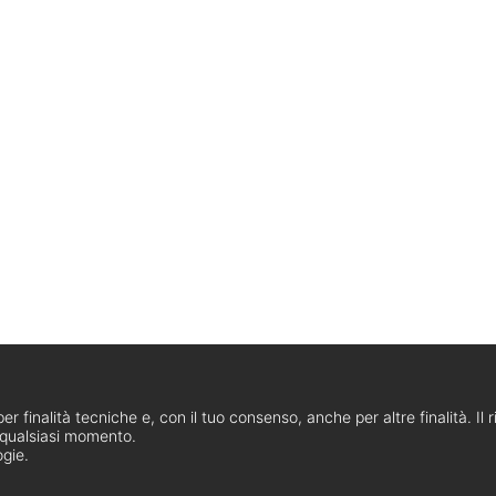
er finalità tecniche e, con il tuo consenso, anche per altre finalità. Il
n qualsiasi momento.
ogie.