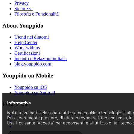
Privacy
Sicurezza
Filosofia e Funzionalità
About Youppido
Utenti nei dintorni
Help Center
Work with us
Certificazioni
Incontri e Relazioni in Italia
blog.youppido.com
Youppido on Mobile
Youppido su iOS
Youppido su Android
Informativa
Follow Us
Noi e terze parti selezionate utilizziamo cookie o tecnologie simili p
Puoi liberamente prestare, rifiutare o revocare il tuo consenso, i
Usa il pulsante “Accetta” per acconsentire all'utilizzo di tali tecnol