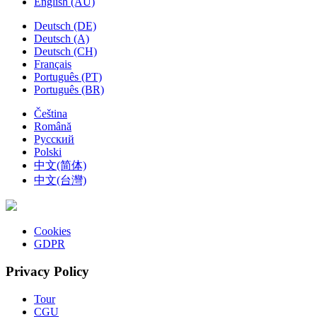
English (AU)
Deutsch (DE)
Deutsch (A)
Deutsch (CH)
Français
Português (PT)
Português (BR)
Čeština
Română
Русский
Polski
中文(简体)
中文(台灣)
Cookies
GDPR
Privacy Policy
Tour
CGU