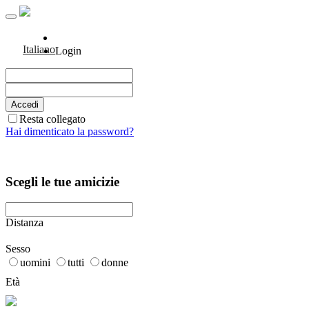
Italiano
Login
Resta collegato
Hai dimenticato la password?
Scegli le tue amicizie
Distanza
Sesso
uomini
tutti
donne
Età