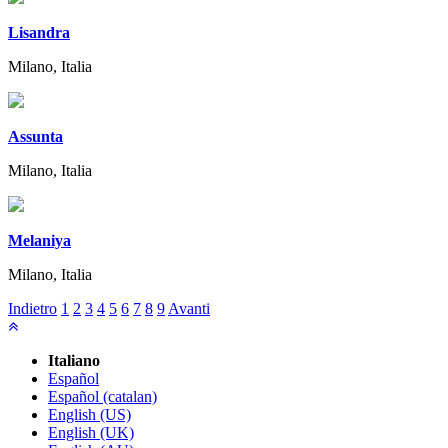
Lisandra
Milano, Italia
Assunta
Milano, Italia
Melaniya
Milano, Italia
Indietro
1
2
3
4
5
6
7
8
9
Avanti
Italiano
Español
Español (catalan)
English (US)
English (UK)