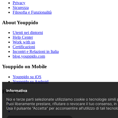
Privacy
Sicurezza
Filosofia e Funzionalità
About Youppido
Utenti nei dintorni
Help Center
Work with us
Certificazioni
Incontri e Relazioni in Italia
blog.youppido.com
Youppido on Mobile
Youppido su iOS
Youppido su Android
Informativa
Follow Us
Noi e terze parti selezionate utilizziamo cookie o tecnologie simili p
Puoi liberamente prestare, rifiutare o revocare il tuo consenso, i
Usa il pulsante “Accetta” per acconsentire all'utilizzo di tali tecnol