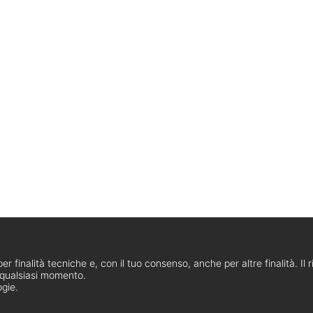
er finalità tecniche e, con il tuo consenso, anche per altre finalità. Il
n qualsiasi momento.
ogie.