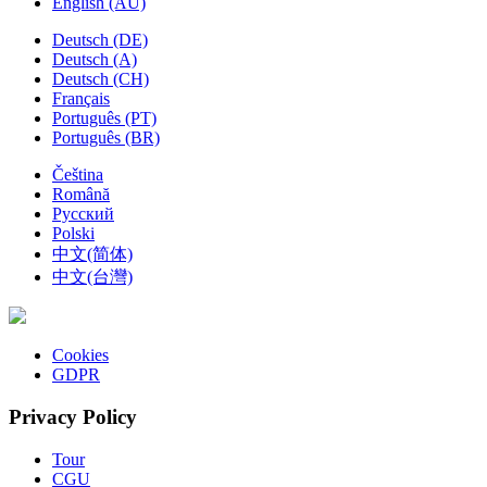
English (AU)
Deutsch (DE)
Deutsch (A)
Deutsch (CH)
Français
Português (PT)
Português (BR)
Čeština
Română
Русский
Polski
中文(简体)
中文(台灣)
Cookies
GDPR
Privacy Policy
Tour
CGU