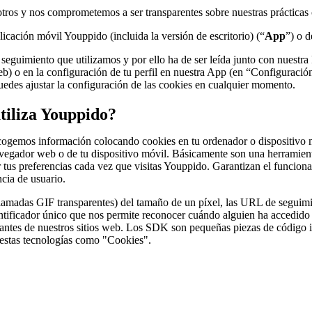
otros y nos comprometemos a ser transparentes sobre nuestras práctica
cación móvil Youppido (incluida la versión de escritorio) (“
App
”) o 
e seguimiento que utilizamos y por ello ha de ser leída junto con nuestra
 web) o en la configuración de tu perfil en nuestra App (en “Configurac
edes ajustar la configuración de las cookies en cualquier momento.
tiliza Youppido?
! Recogemos información colocando cookies en tu ordenador o dispositivo
avegador web o de tu dispositivo móvil. Básicamente son una herramient
r tus preferencias cada vez que visitas Youppido. Garantizan el funcion
ncia de usuario.
lamadas GIF transparentes) del tamaño de un píxel, las URL de seguimien
entificador único que nos permite reconocer cuándo alguien ha accedid
antes de nuestros sitios web. Los SDK son pequeñas piezas de código in
a estas tecnologías como "Cookies".