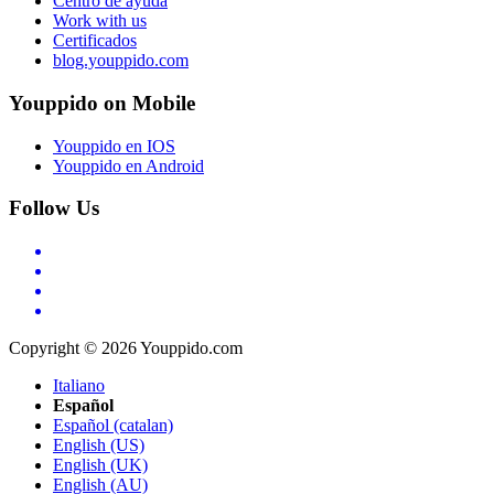
Centro de ayuda
Work with us
Certificados
blog.youppido.com
Youppido on Mobile
Youppido en IOS
Youppido en Android
Follow Us
Copyright © 2026 Youppido.com
Italiano
Español
Español (catalan)
English (US)
English (UK)
English (AU)