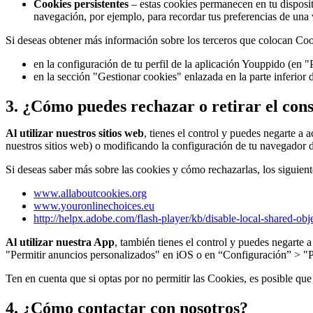
Cookies persistentes
– estas cookies permanecen en tu disposit
navegación, por ejemplo, para recordar tus preferencias de una vi
Si deseas obtener más información sobre los terceros que colocan Cook
en la configuración de tu perfil de la aplicación Youppido (en
en la sección "Gestionar cookies" enlazada en la parte inferior 
3. ¿Cómo puedes rechazar o retirar el con
Al utilizar nuestros sitios web
, tienes el control y puedes negarte a
nuestros sitios web) o modificando la configuración de tu navegador d
Si deseas saber más sobre las cookies y cómo rechazarlas, los siguient
www.allaboutcookies.org
www.youronlinechoices.eu
http://helpx.adobe.com/flash-player/kb/disable-local-shared-obje
Al utilizar nuestra App
, también tienes el control y puedes negarte
"Permitir anuncios personalizados" en iOS o en “Configuración” > "P
Ten en cuenta que si optas por no permitir las Cookies, es posible qu
4. ¿Cómo contactar con nosotros?